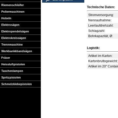
Riemenschleifer
Technische Daten:
Poliermaschinen
Stromversorgung:
Hobeln
Nennaufnahme:
Elektrosägen
Leerlaufdrehzahl:
Schlagzahl:
Elektropendelsägen
Bohrkapazität, Ø:
Elektrokreissägen
Trennmaschine
Logistik:
Werkbankkbandsägen
Artikel im Karton:
Fräser
Kartonbruttogewicht:
Heissluftpistolen
Artikel im 20" Contai
Taschenlampen
Spritzpistolen
Schmelzklebepistolen