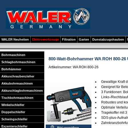
WALER Neuheiten
Elektrowerkzeuge
Filtration
Garten
Dunstabzugshauben
Bohrmaschinen
800-Watt-Bohrhammer WA ROH 800-26 U
Schlagbohrmaschinen
Artikelnummer: WA ROH 800-26
Bohrhämmer
Akkuschraubenzieher
Gewaltige Kraft 
Akkubohrmaschinen
Geeignet für Be
Akkuschlagbohrmaschinen
3 Funktionen: B
Links-/Rechtslauf
Tischbohrmaschinen
Robustes und ko
Winkelschleifer
Optimale Verteil
Doppelschleifer
Tragekoffer mit 
SDS-plus-Aufna
Schwingschleifer
Zahnkranzbohrfu
Exzenterschleifer
Bild vergrößern