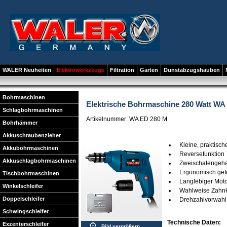
WALER Neuheiten
Elektrowerkzeuge
Filtration
Garten
Dunstabzugshauben
Bohrmaschinen
Elektrische Bohrmaschine 280 Watt WA 
Schlagbohrmaschinen
Artikelnummer: WA ED 280 M
Bohrhämmer
Akkuschraubenzieher
Kleine, praktisc
Akkubohrmaschinen
Reversefunktion
Akkuschlagbohrmaschinen
Zweischalengeh
Ergonomisch ge
Tischbohrmaschinen
Langlebiger Mot
Winkelschleifer
Wahlweise Zahnkr
Doppelschleifer
Drehzahlvorwahl 
Schwingschleifer
Technische Daten:
Exzenterschleifer
Bild vergrößern