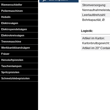
Riemenschleifer
Stromversorgung:
Nennaufnahmeleistu
Poliermaschinen
Leerlaufdrehzahl:
Hobeln
Bohrkapazität, Ø:
Elektrosägen
Elektropendelsägen
Logistik:
Elektrokreissägen
Artikel im Karton:
Trennmaschine
Kartonbruttogewicht:
Werkbankkbandsägen
Artikel im 20" Contai
Fräser
Heissluftpistolen
Taschenlampen
Spritzpistolen
Schmelzklebepistolen