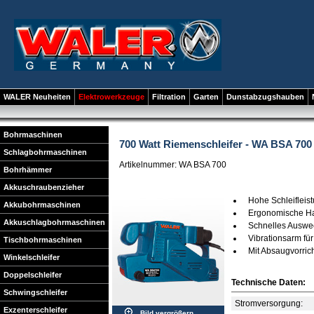
WALER Neuheiten
Elektrowerkzeuge
Filtration
Garten
Dunstabzugshauben
Bohrmaschinen
700 Watt Riemenschleifer - WA BSA 700
Schlagbohrmaschinen
Artikelnummer: WA BSA 700
Bohrhämmer
Akkuschraubenzieher
Hohe Schleifleis
Akkubohrmaschinen
Ergonomische Ha
Akkuschlagbohrmaschinen
Schnelles Auswec
Vibrationsarm für
Tischbohrmaschinen
Mit Absaugvorric
Winkelschleifer
Doppelschleifer
Technische Daten:
Schwingschleifer
Stromversorgung:
Exzenterschleifer
Bild vergrößern