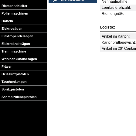
Nennaufnahme:
Riemenschleifer
Leerlaufdrehzahl:
Poliermaschinen
Riemengröße:
Hobeln
Logistik:
Elektrosägen
Elektropendelsägen
Artikel im Karton:
Kartonbruttogewicht:
Elektrokreissägen
Artikel im 20" Contai
Trennmaschine
Werkbankkbandsägen
Fräser
Heissluftpistolen
Taschenlampen
Spritzpistolen
Schmelzklebepistolen