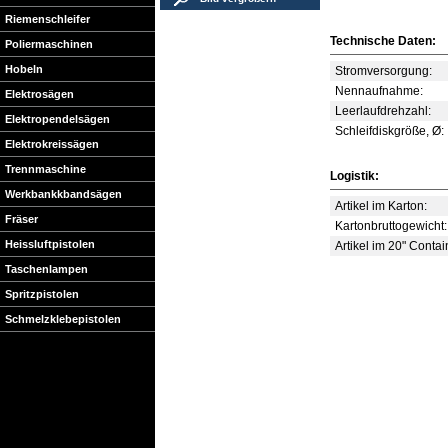
Riemenschleifer
Technische Daten:
Poliermaschinen
Hobeln
Stromversorgung:
Nennaufnahme:
Elektrosägen
Leerlaufdrehzahl:
Elektropendelsägen
Schleifdiskgröße, Ø:
Elektrokreissägen
Trennmaschine
Logistik:
Werkbankkbandsägen
Artikel im Karton:
Fräser
Kartonbruttogewicht:
Heissluftpistolen
Artikel im 20" Contai
Taschenlampen
Spritzpistolen
Schmelzklebepistolen