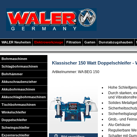
WALER Neuheiten
Elektrowerkzeuge
Filtration
Garten
Dunstabzugshauben
Bohrmaschinen
Klassischer 150 Watt Doppelschleifer 
Schlagbohrmaschinen
Artikelnummer: WA BEG 150
Bohrhämmer
Akkuschraubenzieher
Hohe Schleifgena
Akkubohrmaschinen
Durch starken, ex
Akkuschlagbohrmaschinen
und Vibrationsfre
Solides Metallg
Tischbohrmaschinen
Sicherheitsschut
Winkelschleifer
Sicherheitsglasgl
Grob,- und Feins
Doppelschleifer
Alu-Gehäuse
Schwingschleifer
Regulierbare We
Exzenterschleifer
Schalter mit Gu
Bild vergrößern