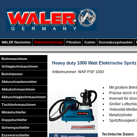
WALER Neuheiten
Elektrowerkzeuge
Filtration
Garten
Dunstabzugshauben
Bohrmaschinen
Heavy duty 1000 Watt Elektrische Sprit
Schlagbohrmaschinen
Artikelnummer: WAP PSP 1000
Bohrhämmer
Akkuschraubenzieher
Mit großem Behä
Akkubohrmaschinen
Präzise durch 4-
Akkuschlagbohrmaschinen
Inversell für dün
Großer Luftschl
Tischbohrmaschinen
Viskosität-Meßb
Winkelschleifer
Metallzylinder
Doppelschleifer
Spritzflüssigkeit
Schwingschleifer
Technische Daten:
Exzenterschleifer
Bild vergrößern