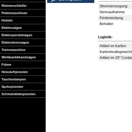
Riemenschleifer
Stromversorgung:
Nennaufnahme:
Poliermaschinen
Förderleistung:
Hobeln
Behälter:
Elektrosägen
Elektropendelsägen
Logistik:
Elektrokreissägen
Artikel im Karton:
Trennmaschine
Kartonbruttogewicht
Werkbankkbandsägen
Artikel im 20" Conta
Fräser
Heissluftpistolen
Taschenlampen
Spritzpistolen
Schmelzklebepistolen