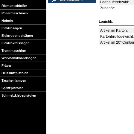
Leerlaufdrehzahl:
Riemenschleifer
Zubehör:
Poliermaschinen
Hobeln
Logistik:
Elektrosägen
Artikel im Karton:
Elektropendelsägen
Kartonbruttogewicht:
Artikel im 20" Contai
Elektrokreissägen
Trennmaschine
Werkbankkbandsägen
Fräser
Heissluftpistolen
Taschenlampen
Spritzpistolen
Schmelzklebepistolen