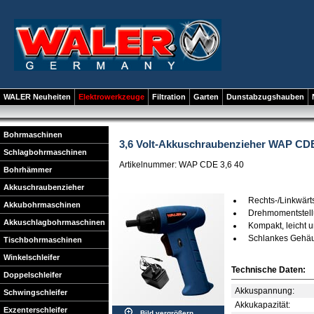
WALER Neuheiten
Elektrowerkzeuge
Filtration
Garten
Dunstabzugshauben
Bohrmaschinen
3,6 Volt-Akkuschraubenzieher WAP CDE
Schlagbohrmaschinen
Artikelnummer: WAP CDE 3,6 40
Bohrhämmer
Akkuschraubenzieher
Rechts-/Linkwärt
Akkubohrmaschinen
Drehmomentstell
Akkuschlagbohrmaschinen
Kompakt, leicht u
Schlankes Gehäu
Tischbohrmaschinen
Winkelschleifer
Technische Daten:
Doppelschleifer
Akkuspannung:
Schwingschleifer
Akkukapazität:
Exzenterschleifer
Bild vergrößern